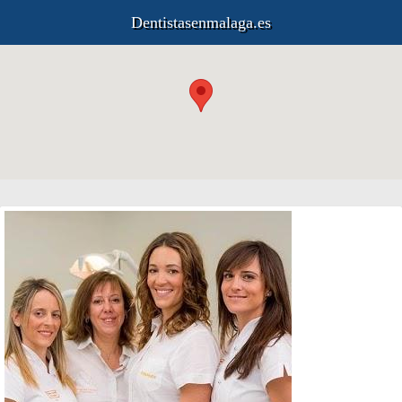
Dentistasenmalaga.es