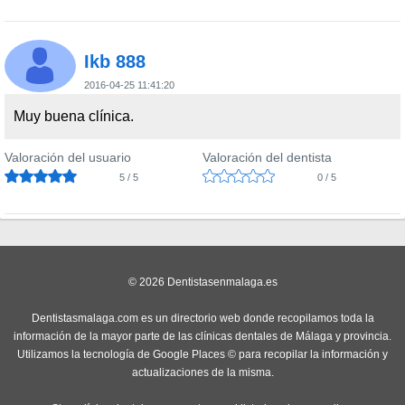
Ikb 888
2016-04-25 11:41:20
Muy buena clínica.
Valoración del usuario
Valoración del dentista
5 / 5
0 / 5
© 2026 Dentistasenmalaga.es
Dentistasmalaga.com es un directorio web donde recopilamos toda la
información de la mayor parte de las clínicas dentales de Málaga y provincia.
Utilizamos la tecnología de Google Places © para recopilar la información y
actualizaciones de la misma.