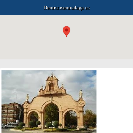
Dentistasenmalaga.es