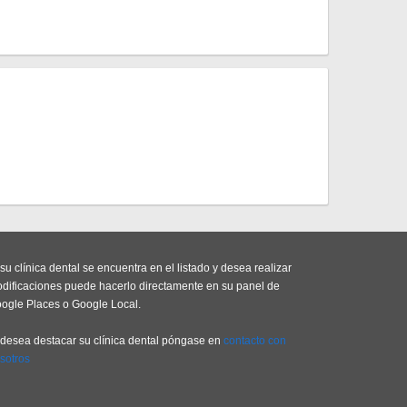
 su clínica dental se encuentra en el listado y desea realizar
dificaciones puede hacerlo directamente en su panel de
ogle Places o Google Local.
 desea destacar su clínica dental póngase en
contacto con
sotros