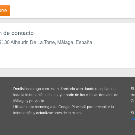
orre
n de contacto
29130 Alhaurín De La Torre, Málaga, España
Dentistasmalaga.com es un directorio web donde recopilamos
Si
toda la información de la mayor parte de las clínicas dentales de
mo
Málaga y provincia.
Go
Utilizamos la tecnología de Google Places © para recopilar la
información y actualizaciones de la misma.
Si
no